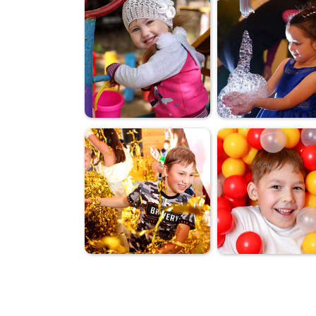
игровая
первоклашки
фотосъемка
детей
игровая
фотосъемка
день рождени
детей